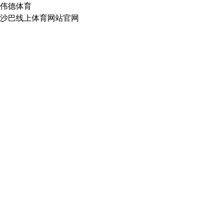
伟德体育
沙巴线上体育网站官网