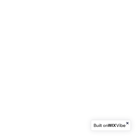
Built on