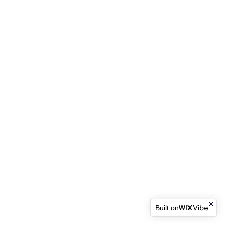
Built on