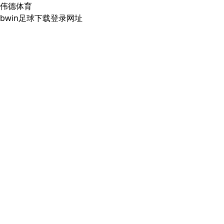
伟德体育
bwin足球下载登录网址