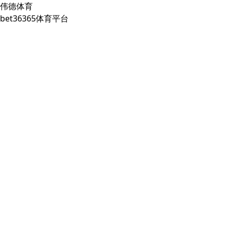
伟德体育
bet36365体育平台