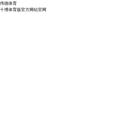
伟德体育
十博体育版官方网站官网