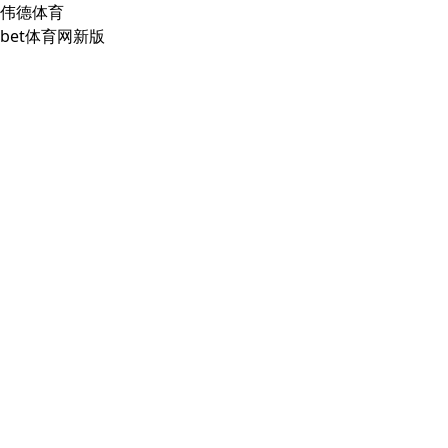
伟德体育
bet体育网新版