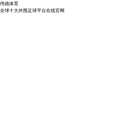
伟德体育
全球十大外围足球平台在线官网