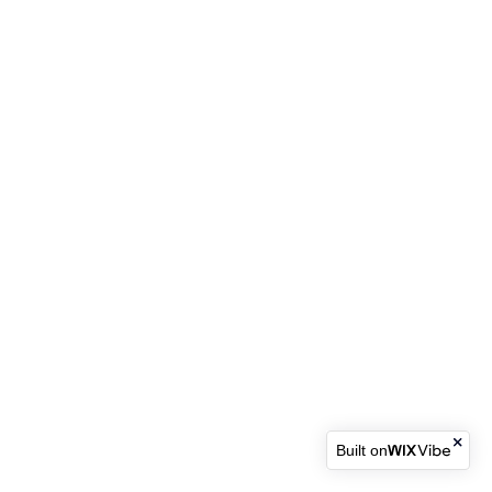
Built on