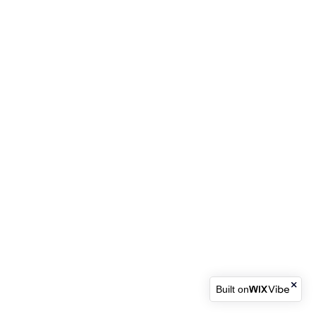
Built on