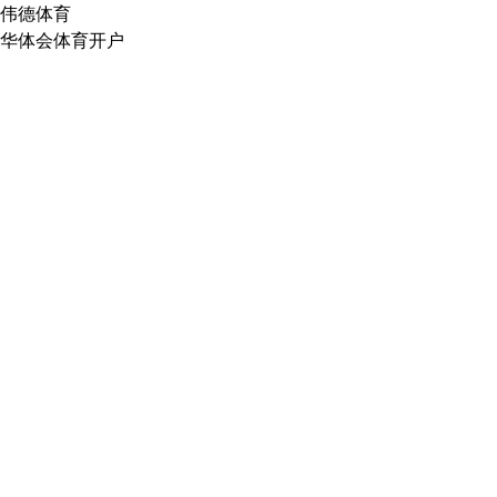
伟德体育
华体会体育开户