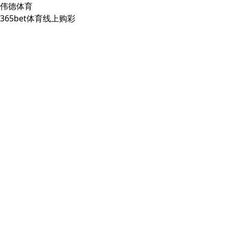
伟德体育
365bet体育线上购彩