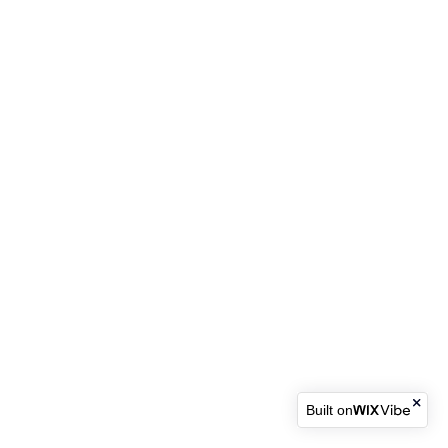
Built on