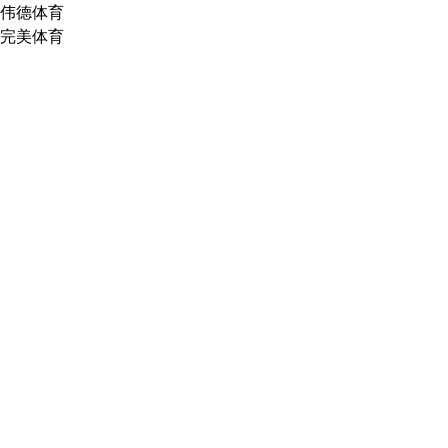
伟德体育
完美体育