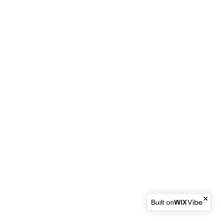
Built on