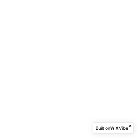
Built on