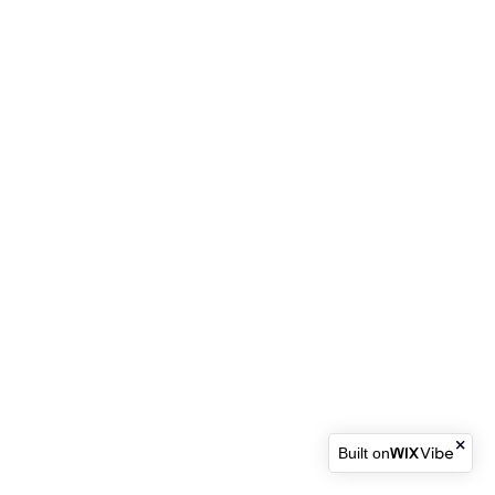
Built on