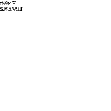
伟德体育
亚博足彩注册