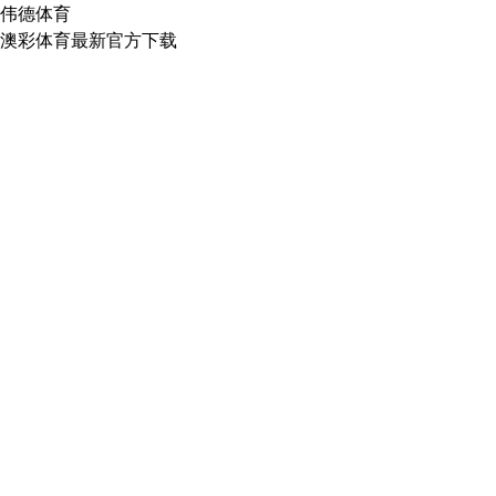
伟德体育
澳彩体育最新官方下载