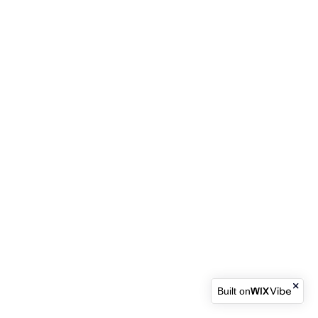
Built on