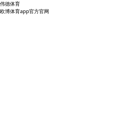
伟德体育
欧博体育app官方官网