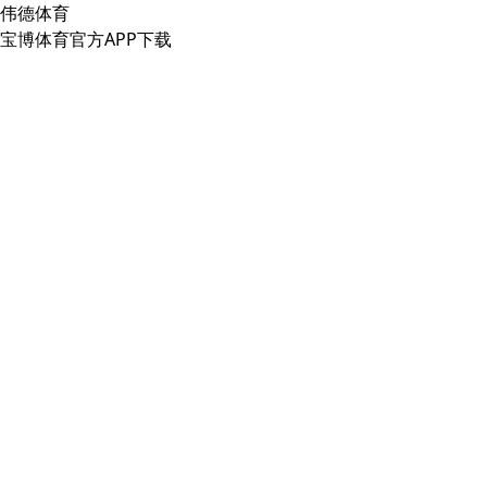
伟德体育
宝博体育官方APP下载