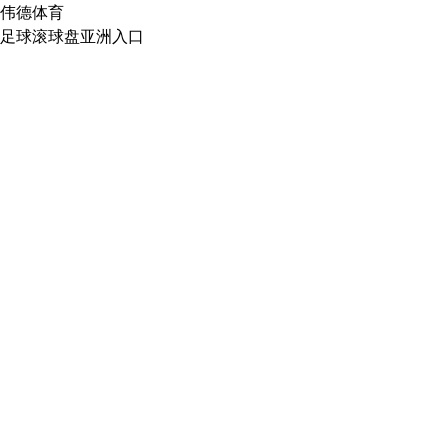
伟德体育
足球滚球盘亚洲入口