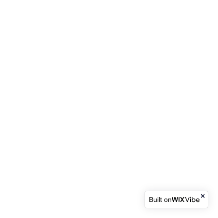
Built on