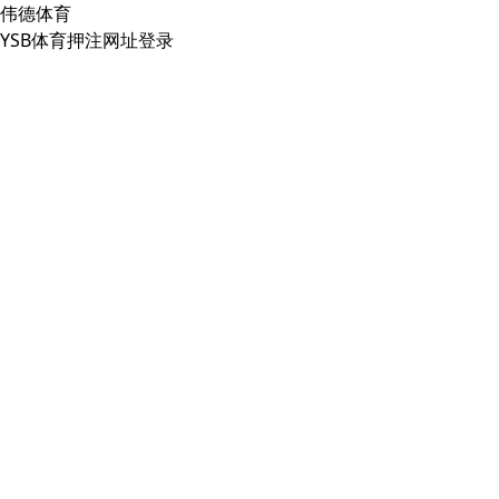
伟德体育
YSB体育押注网址登录