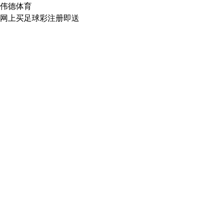
伟德体育
网上买足球彩注册即送