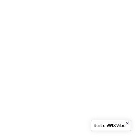
Built on